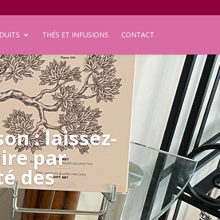
DUITS
THÉS ET INFUSIONS
CONTACT
on : laissez-
ire par
ité des