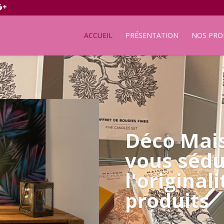
ACCUEIL
PRÉSENTATION
NOS PRO
Déco Mais
vous sédu
l'original
produits