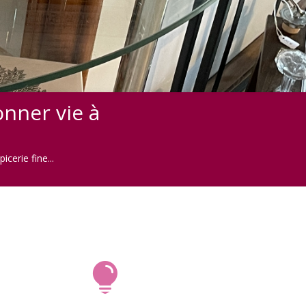
nner vie à
cerie fine...
